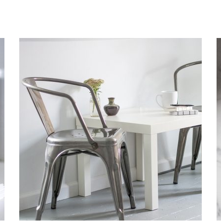
FUSCE EGESTAS
Pellentesque est in quam convallis porttitor. Donec quam
arcu, laoreet