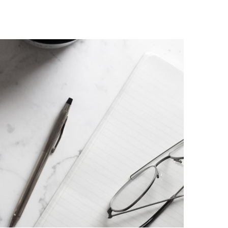
AENEAN QUIS
Ut pellentesque est in quam convallis porttitor. Donec
quam arcu, laor