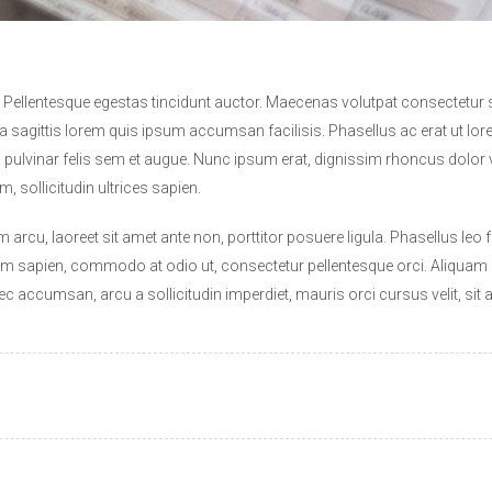
. Pellentesque egestas tincidunt auctor. Maecenas volutpat consectetur s
a sagittis lorem quis ipsum accumsan facilisis. Phasellus ac erat ut lore
pulvinar felis sem et augue. Nunc ipsum erat, dignissim rhoncus dolor ve
, sollicitudin ultrices sapien.
rcu, laoreet sit amet ante non, porttitor posuere ligula. Phasellus leo fel
sapien, commodo at odio ut, consectetur pellentesque orci. Aliquam id
ec accumsan, arcu a sollicitudin imperdiet, mauris orci cursus velit, si