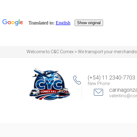
Welcome to C&C Comex > We transport your merchandise by
(+54) 11 2340-7703
New Phone
carinagon
valentino@c