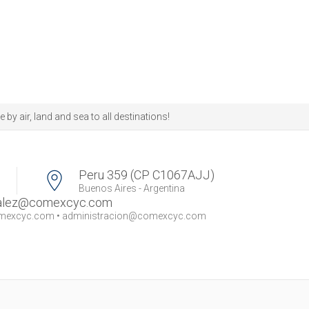
 air, land and sea to all destinations!
Peru 359 (CP C1067AJJ)
Buenos Aires - Argentina
zalez@comexcyc.com
omexcyc.com
•
administracion@comexcyc.com