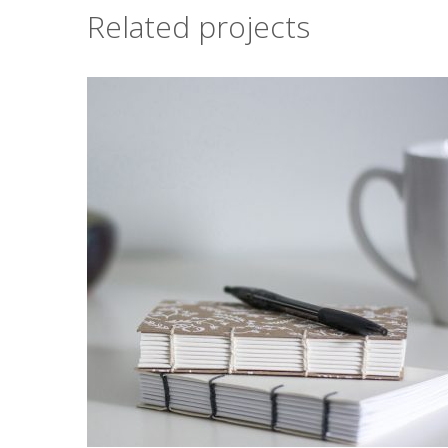
Related projects
DGNISSIM EGESTAS
Nunc et venenatis erat. In imperdiet, ante in dignissim
ultricies, ips